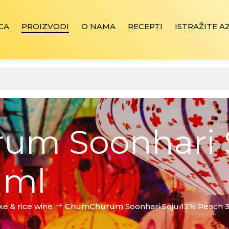
CA
PROIZVODI
O NAMA
RECEPTI
ISTRAŽITE A
m Soonhari S
 ml
ke & rice wine
ChumChurum Soonhari Soju 12% Peach 