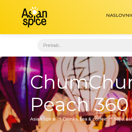
NASLOVNI
ChumChuru
Peach 360
Asian Spice
Drinks, tea & coffee
Soju, sa