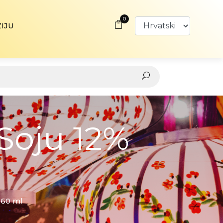
0
ZIJU
oju 12%
360 ml