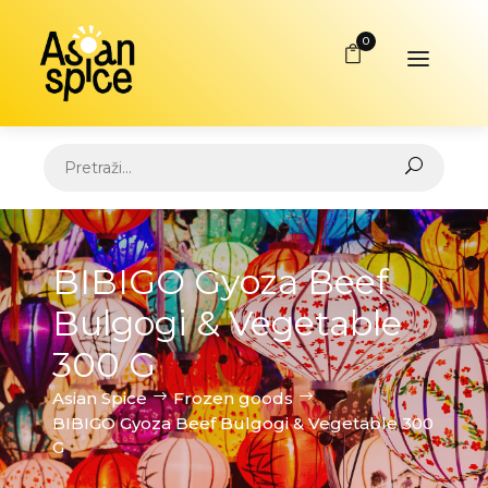
0
BIBIGO Gyoza Beef
Bulgogi & Vegetable
300 G
Asian Spice
Frozen goods
BIBIGO Gyoza Beef Bulgogi & Vegetable 300
G