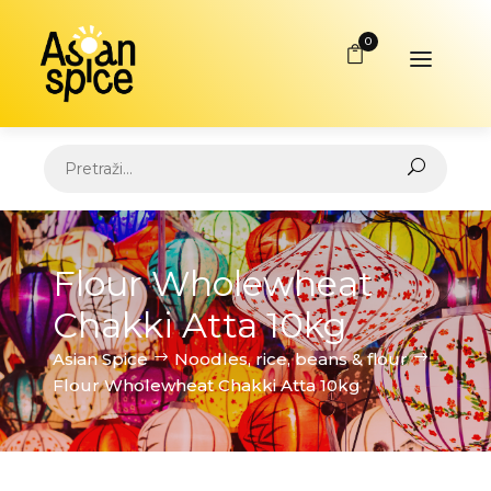
0
Flour Wholewheat
Chakki Atta 10kg
Asian Spice
Noodles, rice, beans & flour
Flour Wholewheat Chakki Atta 10kg