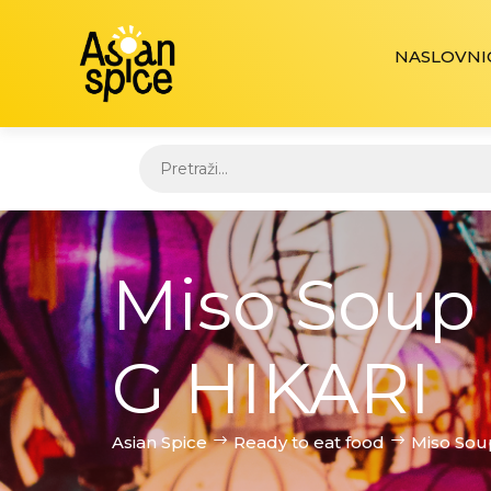
NASLOVNI
Miso Soup
G HIKARI
Asian Spice
Ready to eat food
Miso Sou