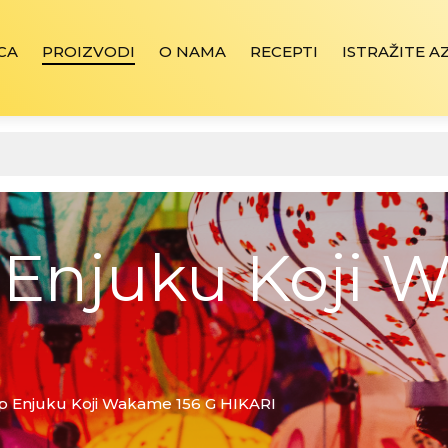
CA
PROIZVODI
O NAMA
RECEPTI
ISTRAŽITE A
 Enjuku Koji 
p Enjuku Koji Wakame 156 G HIKARI