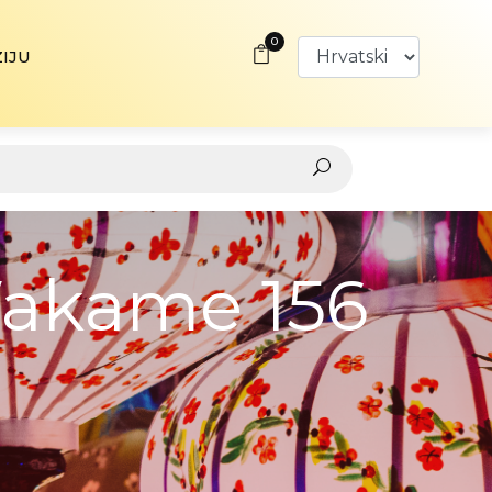
0
ZIJU
Wakame 156