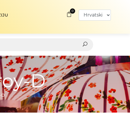
0
ZIJU
roy-D
y-D