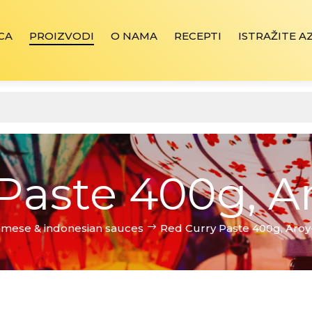
CA
PROIZVODI
O NAMA
RECEPTI
ISTRAŽITE A
Paste 400g, A
namese & indonesian sauces
Red Curry Paste 400g, Aro