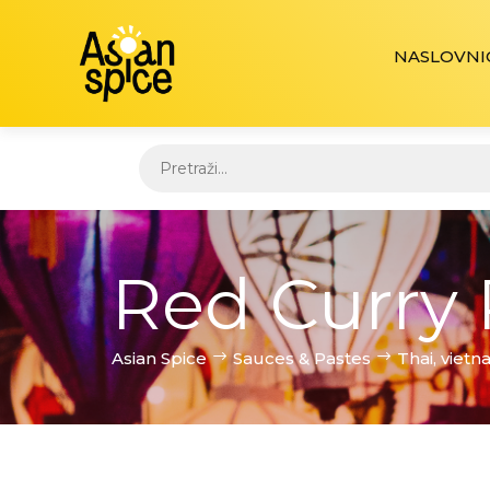
NASLOVNI
Red Curry 
Asian Spice
Sauces & Pastes
Thai, viet