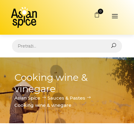
0
Cooking wine &
vinegare
Asian Spice
Sauces & Pastes
Cooking wine & vinegare