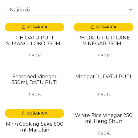
KOŠARICA
KOŠARICA
PH DATU PUTI
PH DATU PUTI CANE
SUKANG ILOKO 750ML
VINEGAR 750ML
3,80€
3,80€
Seasoned Vinegar
Vinegar 1L, DATU PUTI
USKORO
USKORO
350ml, DATU PUTI
3,80€
3,80€
KOŠARICA
White Rice Vinegar 250
USKORO
ml, Heng Shun
Mirin Cooking Sake 500
ml, Marukin
2,90€