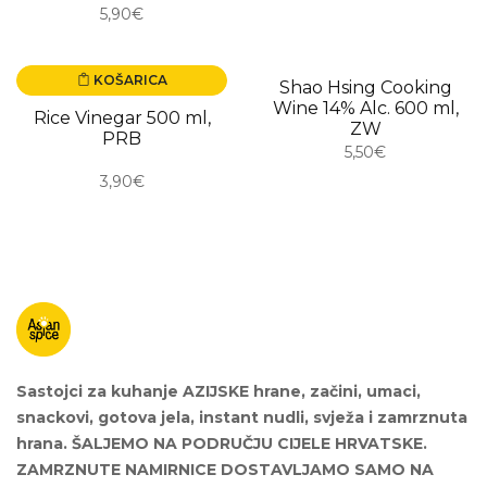
5,90€
KOŠARICA
Shao Hsing Cooking
USKORO
Wine 14% Alc. 600 ml,
Rice Vinegar 500 ml,
ZW
PRB
5,50€
3,90€
Sastojci za kuhanje AZIJSKE hrane, začini, umaci,
snackovi, gotova jela, instant nudli, svježa i zamrznuta
hrana. ŠALJEMO NA PODRUČJU CIJELE HRVATSKE.
ZAMRZNUTE NAMIRNICE DOSTAVLJAMO SAMO NA