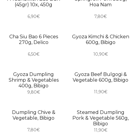
(45gr) 10x, 450g
Hoa Nam
6,90€
7,80€
Cha Siu Bao 6 Pieces
Gyoza Kimchi & Chicken
USKORO
270g, Delico
600g, Bibigo
6,50€
10,90€
Gyoza Dumpling
Gyoza Beef Bulgogi &
Shrimp & Vegetables
Vegetable 600g, Bibigo
400g, Bibigo
11,90€
9,80€
Dumpling Chive &
Steamed Dumpling
USKORO
Vegetable, Bibigo
Pork & Vegetable 560g,
Bibigo
7,80€
11,90€