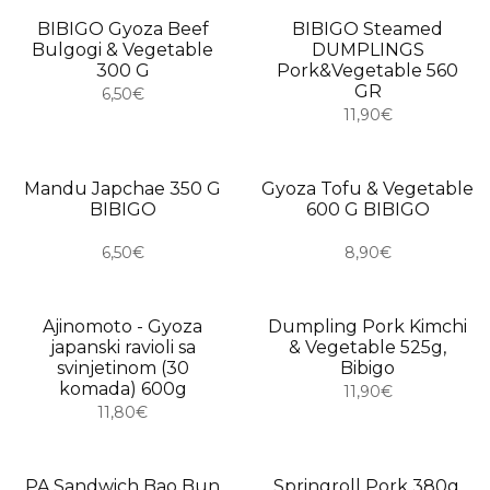
BIBIGO Gyoza Beef
BIBIGO Steamed
Bulgogi & Vegetable
DUMPLINGS
300 G
Pork&Vegetable 560
GR
6,50€
11,90€
Mandu Japchae 350 G
Gyoza Tofu & Vegetable
BIBIGO
600 G BIBIGO
6,50€
8,90€
Ajinomoto - Gyoza
Dumpling Pork Kimchi
USKORO
japanski ravioli sa
& Vegetable 525g,
svinjetinom (30
Bibigo
komada) 600g
11,90€
11,80€
PA Sandwich Bao Bun
Springroll Pork 380g,
USKORO