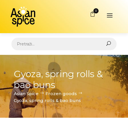
0
Gyoza, spring rolls &
bao buns
Asian Spice
Frozen goods
Gyoza, spring rolls & bao buns