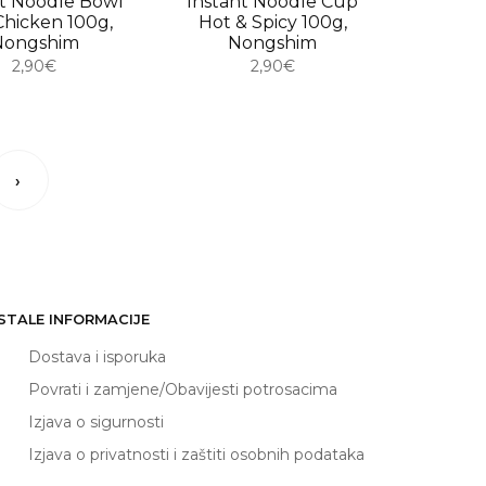
nt Noodle Bowl
Instant Noodle Cup
Chicken 100g,
Hot & Spicy 100g,
Nongshim
Nongshim
2,90€
2,90€
›
STALE INFORMACIJE
Dostava i isporuka
Povrati i zamjene/Obavijesti potrosacima
Izjava o sigurnosti
Izjava o privatnosti i zaštiti osobnih podataka