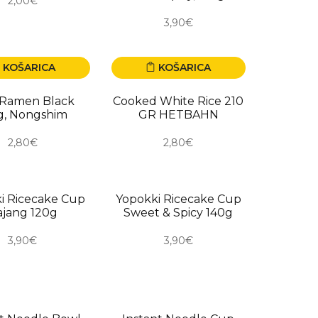
2,00€
3,90€
KOŠARICA
KOŠARICA
 Ramen Black
Cooked White Rice 210
g, Nongshim
GR HETBAHN
2,80€
2,80€
RO
USKORO
i Ricecake Cup
Yopokki Ricecake Cup
ajang 120g
Sweet & Spicy 140g
3,90€
3,90€
RO
USKORO