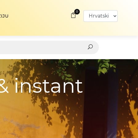
0
ZIJU
& instant