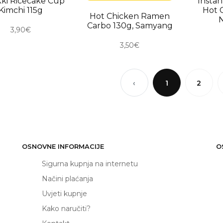
ki Ricecake Cup
Insta
Kimchi 115g
Hot 
Hot Chicken Ramen
Carbo 130g, Samyang
3,90€
3,50€
‹
1
2
OSNOVNE INFORMACIJE
O
Sigurna kupnja na internetu
Načini plaćanja
Uvjeti kupnje
Kako naručiti?