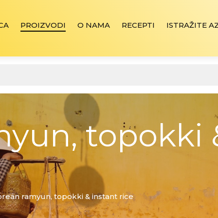
CA
PROIZVODI
O NAMA
RECEPTI
ISTRAŽITE A
yun, topokki 
rean ramyun, topokki & instant rice