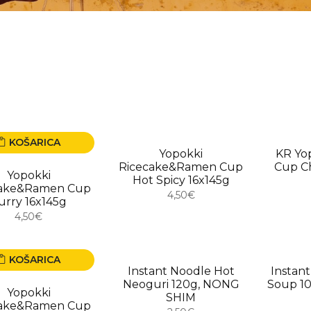
KOŠARICA
USKORO
USKO
Yopokki
KR Yo
Ricecake&Ramen Cup
Cup C
Yopokki
Hot Spicy 16x145g
cake&Ramen Cup
4,50€
urry 16x145g
4,50€
KOŠARICA
USKORO
USKO
Instant Noodle Hot
Instan
Neoguri 120g, NONG
Soup 1
Yopokki
SHIM
cake&Ramen Cup