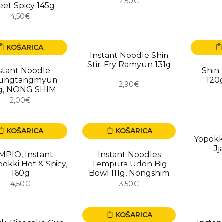
2,50€
et Spicy 145g
4,50€
KOŠARICA
USKORO
Instant Noodle Shin
Stir-Fry Ramyun 131g
stant Noodle
Shin
ungtangmyun
120
2,90€
g, NONG SHIM
2,00€
KOŠARICA
KOŠARICA
USKO
Yopokk
Jj
MPIO, Instant
Instant Noodles
okki Hot & Spicy,
Tempura Udon Big
160g
Bowl 111g, Nongshim
4,50€
3,50€
KOŠARICA
ORO
USKO