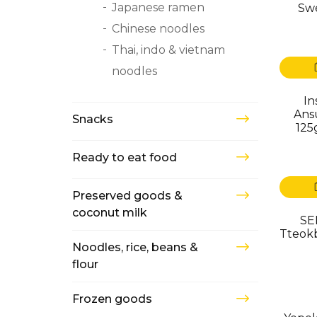
Japanese ramen
Swe
Chinese noodles
Thai, indo & vietnam
noodles
In
Ans
Snacks
125
Ready to eat food
Preserved goods &
coconut milk
SE
Tteokb
Noodles, rice, beans &
flour
Frozen goods
USK