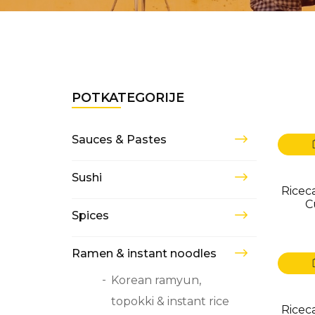
POTKATEGORIJE
Sauces & Pastes
Sushi
Rice
C
Spices
Ramen & instant noodles
Korean ramyun,
topokki & instant rice
Rice