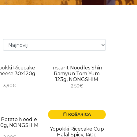
RO
USKORO
pokki Ricecake
Instant Noodles Shin
heese 30x120g
Ramyun Tom Yum
123g, NONGSHIM
3,90€
2,50€
KOŠARICA
RO
t Potato Noodle
00g, NONGSHIM
Yopokki Ricecake Cup
Halal Spicy, 140g