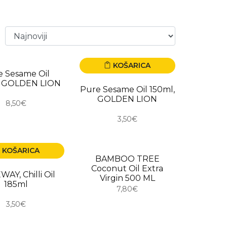
KOŠARICA
RO
e Sesame Oil
, GOLDEN LION
Pure Sesame Oil 150ml,
GOLDEN LION
8,50€
3,50€
KOŠARICA
USKORO
BAMBOO TREE
Coconut Oil Extra
AY, Chilli Oil
Virgin 500 ML
185ml
7,80€
3,50€