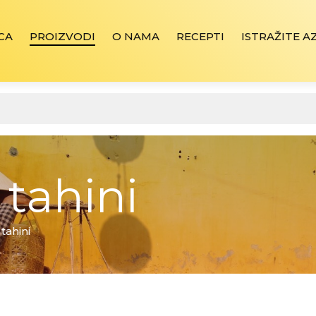
CA
PROIZVODI
O NAMA
RECEPTI
ISTRAŽITE A
 tahini
 tahini