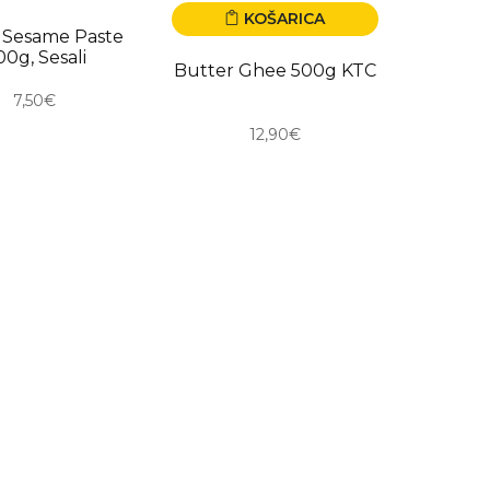
KOŠARICA
RO
i Sesame Paste
00g, Sesali
Butter Ghee 500g KTC
7,50€
12,90€