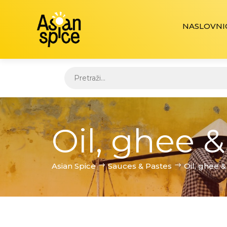
NASLOVNI
Oil, ghee &
Asian Spice
Sauces & Pastes
Oil, ghee &