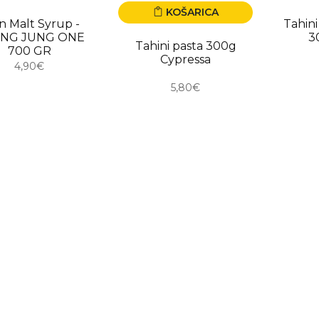
KOŠARICA
ORO
USKO
n Malt Syrup -
Tahin
NG JUNG ONE
3
Tahini pasta 300g
700 GR
Cypressa
4,90€
5,80€