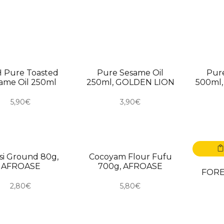
ORO
USKORO
USKO
 Pure Toasted
Pure Sesame Oil
Pur
ame Oil 250ml
250ml, GOLDEN LION
500ml
5,90€
3,90€
ORO
USKORO
si Ground 80g,
Cocoyam Flour Fufu
AFROASE
700g, AFROASE
FOREW
2,80€
5,80€