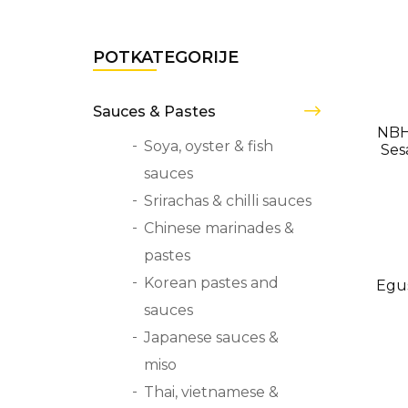
POTKATEGORIJE
Sauces & Pastes
USK
NBH
Soya, oyster & fish
Ses
sauces
Srirachas & chilli sauces
Chinese marinades &
pastes
USK
Korean pastes and
Egu
sauces
Japanese sauces &
miso
Thai, vietnamese &