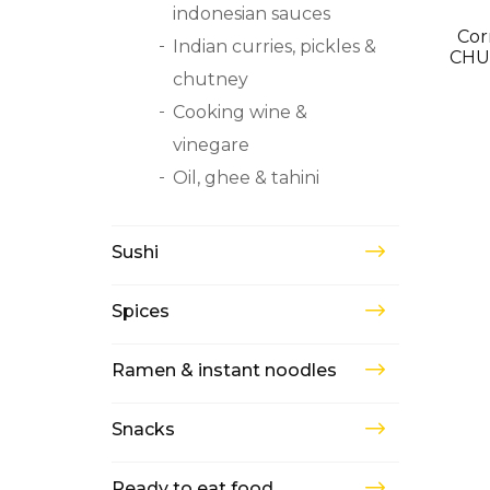
indonesian sauces
USK
Cor
Indian curries, pickles &
CHU
chutney
Cooking wine &
vinegare
Oil, ghee & tahini
Sushi
Spices
Ramen & instant noodles
Snacks
Ready to eat food