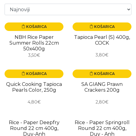
KOŠARICA
KOŠARICA
NBH Rice Paper
Tapioca Pearl (S) 400g,
Summer Rolls 22cm
COCK
50x400g
3,80€
3,50€
KOŠARICA
KOŠARICA
NOVO
Quick Cooking Tapioca
SA GIANG Prawn
Pearls Color, 250g
Crackers 200g
4,80€
2,80€
Rice - Paper Deepfry
Rice - Paper Springroll
USKORO
USKORO
Round 22 cm 400g,
Round 22 cm 400g,
Duy-Anh
Duy - Anh