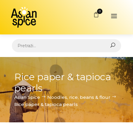
0
Rice paper & tapioca
pearls
Asian Spice
Noodles, rice, beans & flour
Rice paper & tapioca pearls